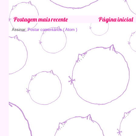
Postagem mais recente
Página inicial
Assinar:
Postar comentários ( Atom )