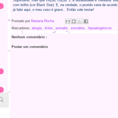
Suportável, mas que coçou, coçou. E a durabilidade é mediana. Maa
com brilho (cor Black Star). E, na verdade, o prurido varia de acor
já falei aqui, o meu caso é grave... Então vale testar!
Postado por
Mariana Rocha
Marcadores:
alergia
,
Anita
,
esmalte
,
esmaltes
,
hipoalergênicos
Nenhum comentário :
Postar um comentário