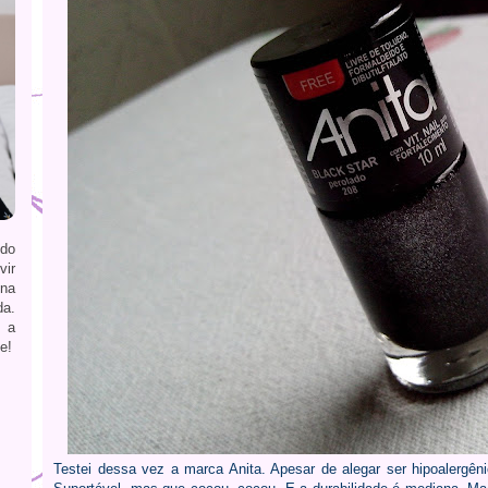
ndo
vir
 na
da.
 a
e!
Testei dessa vez a marca Anita. Apesar de alegar ser hipoalergên