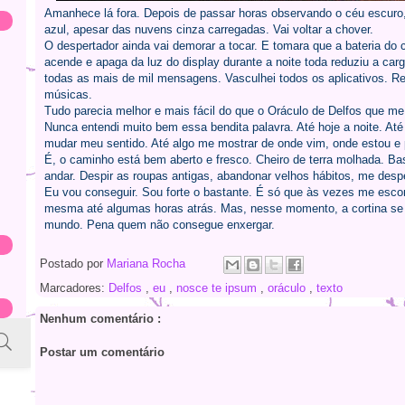
Amanhece lá fora. Depois de passar horas observando o céu escuro, 
azul, apesar das nuvens cinza carregadas. Vai voltar a chover.
O despertador ainda vai demorar a tocar. E tomara que a bateria do 
acende e apaga da luz do display durante a noite toda reduziu a car
todas as mais de mil mensagens. Vasculhei todos os aplicativos. Re
músicas.
Tudo parecia melhor e mais fácil do que o Oráculo de Delfos que 
Nunca entendi muito bem essa bendita palavra. Até hoje a noite. At
mudar meu sentido. Até algo me mostrar de onde vim, onde estou e 
É, o caminho está bem aberto e fresco. Cheiro de terra molhada. Ba
andar. Despir as roupas antigas, abandonar velhos hábitos, me despe
Eu vou conseguir. Sou forte o bastante. É só que às vezes me esco
mesma até algumas horas atrás. Mas, nesse momento, a cortina se ab
mundo. Pena quem não consegue enxergar.
Postado por
Mariana Rocha
Marcadores:
Delfos
,
eu
,
nosce te ipsum
,
oráculo
,
texto
Nenhum comentário :
Postar um comentário