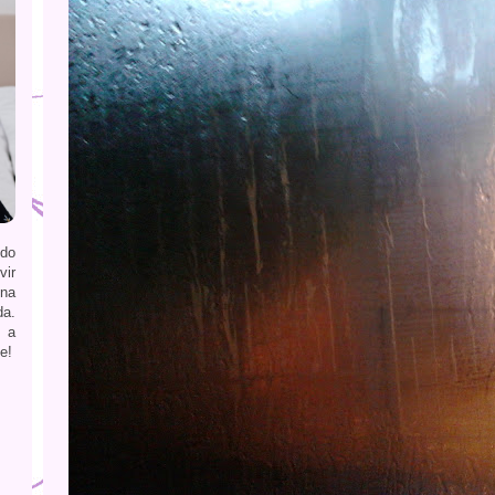
ndo
vir
 na
da.
 a
e!