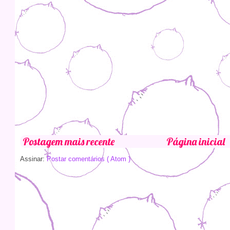
Postagem mais recente
Página inicial
Assinar:
Postar comentários ( Atom )