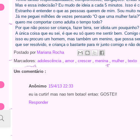
Mas e essa indecisão? Eu mudo de ideia a cada 5 minutos. Isso é c
Estranho é entender o que as pessoas querem de mim. Sou muito nov
Já me peguei milhões de vezes pensando “O que uma mulher faria?”
quero me comportar como adulta o tempo todo?
Por que não posso ser criança, fazer birra, ser idiota um pouquinho?
A única coisa que eu sei, é que eu só quero me sentir bem. Comig
isso eu procuro um homem, mas também um menino, que possa ser ad
que ser resolvido, e criança o bastante para rir junto comigo e não 
Postado por
Mariana Rocha
Marcadores:
adolescência
,
amor
,
crescer
,
menina
,
mulher
,
texto
Um comentário :
Anônimo
15/4/13 22:33
eu ia curtir! mas nao tem botao! entao: GOSTEI!
Responder