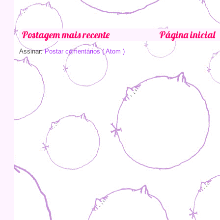
Postagem mais recente
Página inicial
Assinar:
Postar comentários ( Atom )