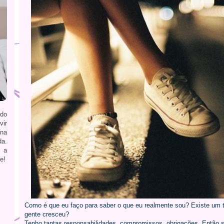
ndo
vir
 na
da.
 a
e!
Como é que eu faço para saber o que eu realmente sou? Existe um te
gente cresceu?
Tenho tantas responsabilidades, compromissos, obrigações. Então s