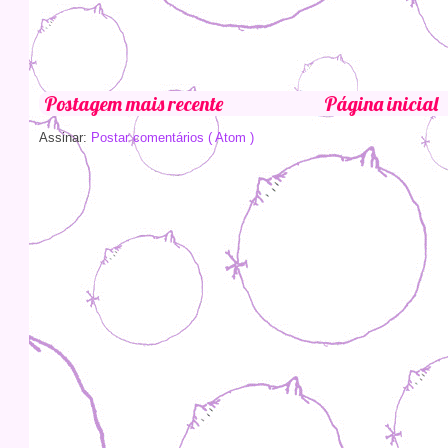
Postagem mais recente
Página inicial
Assinar:
Postar comentários ( Atom )