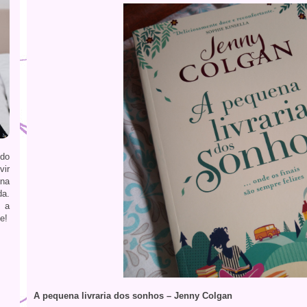
ndo
vir
 na
da.
 a
e!
A pequena livraria dos sonhos – Jenny Colgan